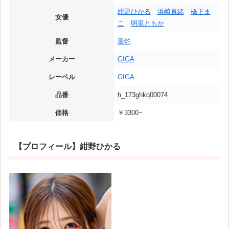
紺野ひかる
浜崎真緒
橋下ま
女優
こ
明里ともか
監督
羹灼
メーカー
GIGA
レーベル
GIGA
品番
h_173ghkq00074
価格
￥3300~
【プロフィール】紺野ひかる