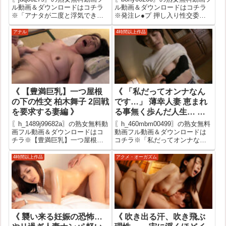
殺しSEXでたっぷりシゴか
ル動画＆ダウンロードはコチラ
ル動画＆ダウンロードはコチラ
※「アナタが二度と浮気できな
※発注レ●プ 押し入り性交委託
れた僕。 北条麻妃 》
いように、射精管理してあげ
倶楽部 かなこ 浜辺香奈子の安全
る…。」 嫁の母に浮気がバレ
な熟女無料サンプル動画です
アナル
4時間以上作品
て、寸止め生殺しSEXでたっぷ
が、無料サンプル動画が無い作
りシゴかれた僕。 北条麻妃の安
品もあります。その時はバナー
全な熟女無料サンプル動画です
クリックで公式サイトでフル動
が、無...
画...
《 【豊満巨乳】一つ屋根
《 「私だってオンナなん
の下の性交 柏木舞子 2回戦
です…」 薄幸人妻 恵まれ
を要求する妻編 》
る事無く歩んだ人生… 初
めての浮気SEXで味わう淡
〖h_1489j99682a〗の熟女無料動
〖h_460mbm00499〗の熟女無料
い幸福＆無上の快感 初撮
画フル動画＆ダウンロードはコ
動画フル動画＆ダウンロードは
チラ※【豊満巨乳】一つ屋根の
コチラ※「私だってオンナなん
り熟女 淫乱開花 中出し昇
下の性交 柏木舞子 2回戦を要求
です…」 薄幸人妻 恵まれる事無
天12人240分 》
する妻編の安全な熟女無料サン
く歩んだ人生… 初めての浮気
4時間以上作品
アクメ・オーガズム
プル動画ですが、無料サンプル
SEXで味わう淡い幸福＆無上の
動画が無い作品もあります。そ
快感 初撮り熟女 淫乱開花 中出
の時はバナークリックで公式...
し昇天12人240分の...
《 襲い来る妊娠の恐怖…
《 吹き出る汗、吹き飛ぶ