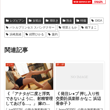
レズビアン
女戦士
潮吹き
熟女
特撮
GIGA
バトルプリンセス スパンデクサー
明里ともか
橋下まこ
浜崎真緒
紺野ひかる
羹灼
関連記事
デジモ
3P・4P
《 「アナタが二度と浮気
《 発注レ●プ 押し入り性
できないように、射精管理
交委託倶楽部 かなこ 浜辺
してあげる…。」 嫁の母
香奈子 》
に浮気がバレて、寸止め生
〖juq00279〗の熟女無料動画フ
〖bony00200〗の熟女無料動画フ