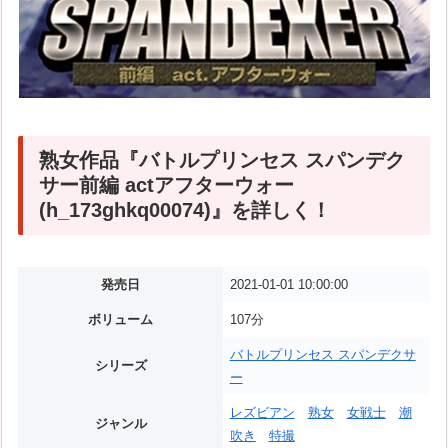
熟女作品『バトルプリンセス スパンデク
サー前編 actアフターウォー
(h_173ghkq00074)』を詳しく！
発売日
2021-01-01 10:00:00
ボリューム
107分
バトルプリンセス スパンデクサ
シリーズ
ー
レズビアン
熟女
女戦士
潮
ジャンル
吹き
特撮