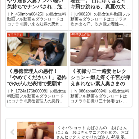
やリ過ぎ人妻ナンパ 軽い
理性―。 宙に浮くほどイ
気持ちでナンパされ…危険
キ飛び跳ねる、真夏の大痙
日に中出しされて後悔に頭
攣エビ反り不倫SEX。 さ
〖h_460mbm00425〗の熟女無料
〖jur00820〗の熟女無料動画フル
を抱える人妻12人4時間
つき芽衣 》
動画フル動画＆ダウンロードは
動画＆ダウンロードはコチラ※
コチラ※襲い来る妊娠の恐怖…
吹き出る汗、吹き飛ぶ理性―。
@06 》
やリ過ぎ人妻ナンパ 軽い気持ち
宙に浮くほどイキ飛び跳ねる、
でナンパされ…危険日に中出し
真夏の大痙攣エビ反り不倫
イラマチオ
4時間以上作品
されて後悔に頭を抱える人妻12
SEX。 さつき芽衣の安全な熟女
人4時間@06の安全な熟女無料サ
無料サンプル動画ですが、無料
ンプル動画ですが、無料サ...
サンプル動画が無い作品もあり
ます...
《 悪徳管理人の悪行！
《 初撮り三十路妻セレク
「やめてください！」恐怖
ション～燃え疼く子宮が抑
でゆがんだ表情で懇願する
えきれない素人奥さまの淫
奥様の悲痛な叫びは届かな
欲中出し性交～30人8時間
〖h_1724a176b00008〗の熟女無
〖h_086abba00694〗の熟女無料
い！ 》
2枚組 》
料動画フル動画＆ダウンロード
動画フル動画＆ダウンロードは
はコチラ※悪徳管理人の悪行！
コチラ※初撮り三十路妻セレク
「やめてください！」恐怖でゆ
ション～燃え疼く子宮が抑えき
がんだ表情で懇願する奥様の悲
れない素人奥さまの淫欲中出し
痛な叫びは届かない！の安全な
性交～30人8時間2枚組の安全な
熟女無料サンプル動画ですが、
熟女無料サンプル動画ですが、
無料サンプル動画が無い作品
無料サンプル動画が無い作品...
《 オバショット おばさんの、おばさん
も...
による、おばさんマニアのための、おば
さんセックス ゆかりおばさん 48歳 浪川